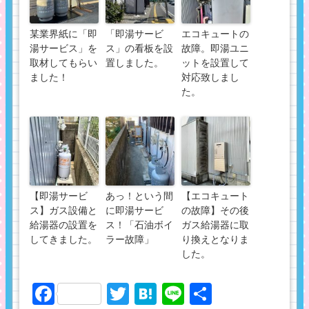
某業界紙に「即
「即湯サービ
エコキュートの
湯サービス」を
ス」の看板を設
故障。即湯ユニ
取材してもらい
置しました。
ットを設置して
ました！
対応致しまし
た。
【即湯サービ
あっ！という間
【エコキュート
ス】ガス設備と
に即湯サービ
の故障】その後
給湯器の設置を
ス！「石油ボイ
ガス給湯器に取
してきました。
ラー故障」
り換えとなりま
した。
Facebook
Twitter
Hatena
Line
共