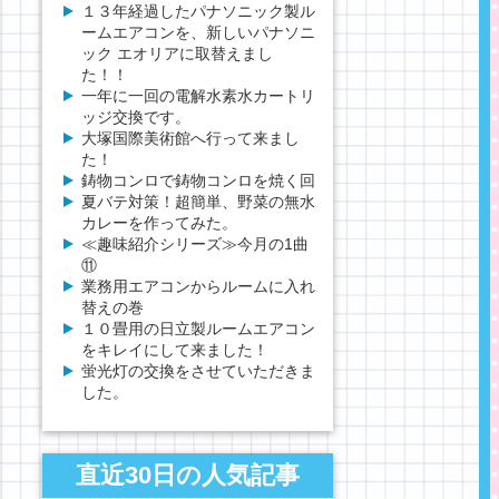
１３年経過したパナソニック製ル
ームエアコンを、新しいパナソニ
ック エオリアに取替えまし
た！！
一年に一回の電解水素水カートリ
ッジ交換です。
大塚国際美術館へ行って来まし
た！
鋳物コンロで鋳物コンロを焼く回
夏バテ対策！超簡単、野菜の無水
カレーを作ってみた。
≪趣味紹介シリーズ≫今月の1曲
⑪
業務用エアコンからルームに入れ
替えの巻
１０畳用の日立製ルームエアコン
をキレイにして来ました！
蛍光灯の交換をさせていただきま
した。
直近30日の人気記事