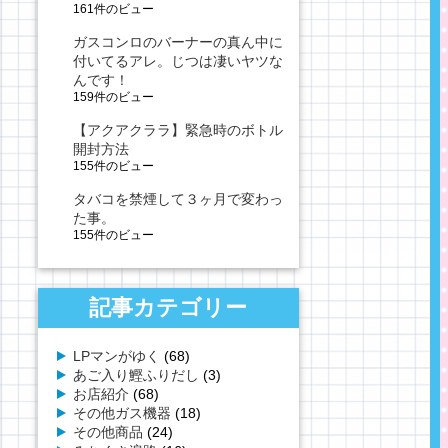
161件のビュー
ガスコンロのバーナーの真ん中に
付いてるアレ。じつは凄いヤツな
んです！
159件のビュー
【アクアクララ】緊急時のボトル
開封方法
155件のビュー
タバコを禁煙して３ヶ月で変わっ
た事。
155件のビュー
記事カテゴリー
LPマンがゆく
(68)
あご入り鰹ふりだし
(3)
お店紹介
(68)
その他ガス機器
(18)
その他商品
(24)