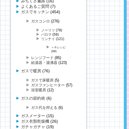
みちくさ遍路
(16)
よくあるご質問
(7)
ガスでキッチン
(454)
ガスコンロ
(276)
ノーリツ
(78)
パロマ
(59)
リンナイ
(121)
＋Ｒレシピ
(39)
レンジフード
(85)
給湯器・湯沸器
(123)
ガスで暖房
(76)
ガスで床暖房
(5)
ガスファンヒーター
(57)
浴室暖房
(12)
ガスの節約術
(6)
ガス代を抑える
(6)
ガスメーター
(15)
ガス衣類乾燥機
(26)
ガチャガチャ
(19)