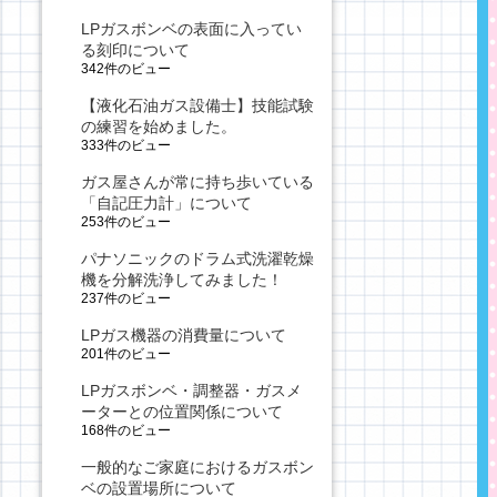
LPガスボンベの表面に入ってい
る刻印について
342件のビュー
【液化石油ガス設備士】技能試験
の練習を始めました。
333件のビュー
ガス屋さんが常に持ち歩いている
「自記圧力計」について
253件のビュー
パナソニックのドラム式洗濯乾燥
機を分解洗浄してみました！
237件のビュー
LPガス機器の消費量について
201件のビュー
LPガスボンベ・調整器・ガスメ
ーターとの位置関係について
168件のビュー
一般的なご家庭におけるガスボン
ベの設置場所について