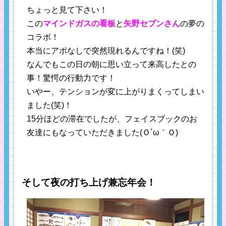
ちょっと見て下さい！
この
マインドガスの看板
と
矢野セブンさん
の夢の
コラボ！
本当にアポなしで突然現れるんですね！(笑)
なんでもこの日の朝に思い立って来高したとの
事！驚愕の行動力です！
いやー、テンションが変に上がりまくってしまい
ました(笑)！
15分ほどの滞在でしたが、フェイスブックのお
友達にもなっていただきました(Ｏ´ω｀Ｏ)
そして夜の打ち上げ兼忘年会！