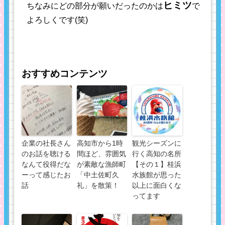
ヒミツ
ちなみにどの部分が願いだったのかは
で
よろしくです(笑)
おすすめコンテンツ
企業の社長さん
高知市から1時
観光シーズンに
のお話を聴ける
間ほど、雰囲気
行く高知の名所
なんて役得だな
が素敵な漁師町
【その１】桂浜
ーって感じたお
「中土佐町久
水族館が思った
話
礼」を散策！
以上に面白くな
ってます