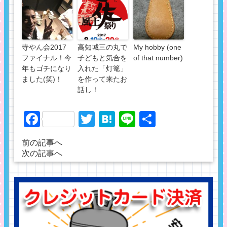
寺やん会2017
高知城三の丸で
My hobby (one
ファイナル！今
子どもと気合を
of that number)
年もゴチになり
入れた「灯篭」
ました(笑)！
を作って来たお
話し！
Facebook
Twitter
Hatena
Line
共
有
前の記事へ
次の記事へ