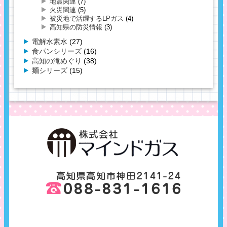
地震関連
(7)
火災関連
(5)
被災地で活躍するLPガス
(4)
高知県の防災情報
(3)
電解水素水
(27)
食パンシリーズ
(16)
高知の滝めぐり
(38)
麺シリーズ
(15)