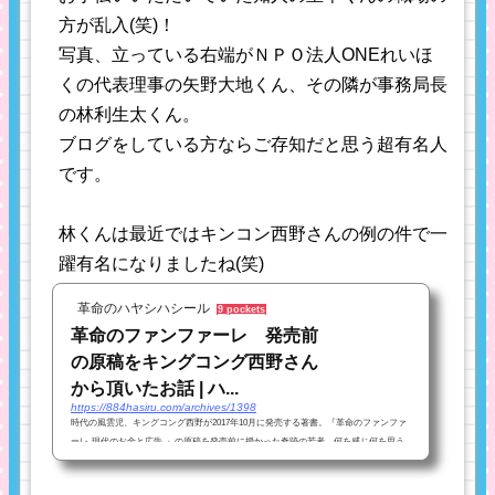
方が乱入(笑)！
写真、立っている右端がＮＰＯ法人ONEれいほ
くの代表理事の矢野大地くん、その隣が事務局長
の林利生太くん。
ブログをしている方ならご存知だと思う超有名人
です。
林くんは最近ではキンコン西野さんの例の件で一
躍有名になりましたね(笑)
革命のハヤシハシール
9 pockets
革命のファンファーレ 発売前
の原稿をキングコング西野さん
から頂いたお話 | ハ...
https://884hasiru.com/archives/1398
時代の風雲児、キングコング西野が2017年10月に発売する著書。『革命のファンファ
ーレ-現代のお金と広告-』の原稿を発売前に授かった奇跡の若者。何を感じ何を思う
かを綴る。