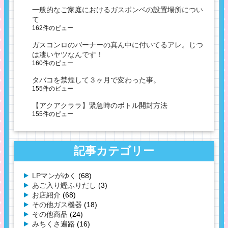
一般的なご家庭におけるガスボンベの設置場所につい
て
162件のビュー
ガスコンロのバーナーの真ん中に付いてるアレ。じつ
は凄いヤツなんです！
160件のビュー
タバコを禁煙して３ヶ月で変わった事。
155件のビュー
【アクアクララ】緊急時のボトル開封方法
155件のビュー
記事カテゴリー
LPマンがゆく
(68)
あご入り鰹ふりだし
(3)
お店紹介
(68)
その他ガス機器
(18)
その他商品
(24)
みちくさ遍路
(16)