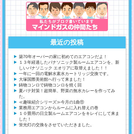
最近の投稿
築70年オーバーの家に初めてのエアコンだよ！
１３年経過したパナソニック製ルームエアコンを、新
しいパナソニック エオリアに取替えました！！
一年に一回の電解水素水カートリッジ交換です。
大塚国際美術館へ行って来ました！
鋳物コンロで鋳物コンロを焼く回
夏バテ対策！超簡単、野菜の無水カレーを作ってみ
た。
≪趣味紹介シリーズ≫今月の1曲⑪
業務用エアコンからルームに入れ替えの巻
１０畳用の日立製ルームエアコンをキレイにして来ま
した！
蛍光灯の交換をさせていただきました。