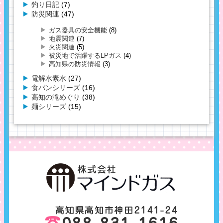
釣り日記
(7)
防災関連
(47)
ガス器具の安全機能
(8)
地震関連
(7)
火災関連
(5)
被災地で活躍するLPガス
(4)
高知県の防災情報
(3)
電解水素水
(27)
食パンシリーズ
(16)
高知の滝めぐり
(38)
麺シリーズ
(15)