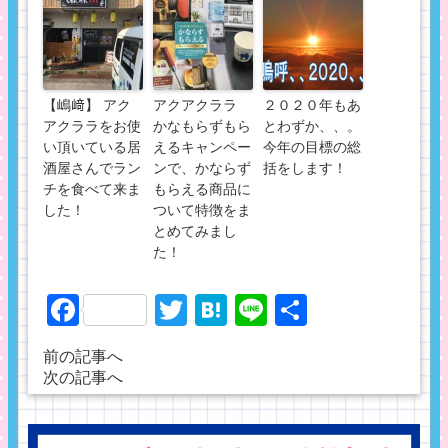
【嶋﨑】 アク
アクアクララ
２０２０年もあ
アクララをお使
かなもらずもら
とわずか、、。
い頂いている居
えるキャンペー
今年の目標の総
酒屋さんでラン
ンで、かならず
括をします！
チを食べて来ま
もらえる商品に
した！
ついて特徴をま
とめてみまし
た！
Facebook
Twitter
Hatena
Line
共
有
前の記事へ
次の記事へ