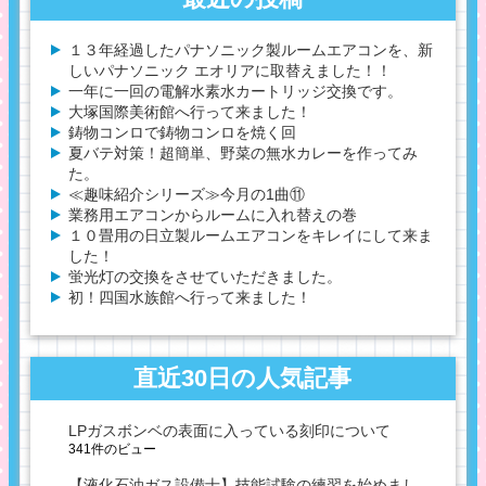
１３年経過したパナソニック製ルームエアコンを、新
しいパナソニック エオリアに取替えました！！
一年に一回の電解水素水カートリッジ交換です。
大塚国際美術館へ行って来ました！
鋳物コンロで鋳物コンロを焼く回
夏バテ対策！超簡単、野菜の無水カレーを作ってみ
た。
≪趣味紹介シリーズ≫今月の1曲⑪
業務用エアコンからルームに入れ替えの巻
１０畳用の日立製ルームエアコンをキレイにして来ま
した！
蛍光灯の交換をさせていただきました。
初！四国水族館へ行って来ました！
直近30日の人気記事
LPガスボンベの表面に入っている刻印について
341件のビュー
【液化石油ガス設備士】技能試験の練習を始めまし