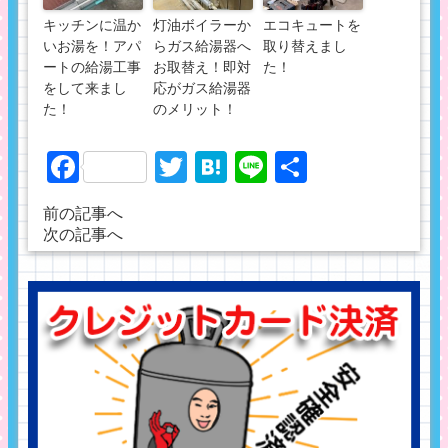
キッチンに温か
灯油ボイラーか
エコキュートを
いお湯を！アパ
らガス給湯器へ
取り替えまし
ートの給湯工事
お取替え！即対
た！
をして来まし
応がガス給湯器
た！
のメリット！
Facebook
Twitter
Hatena
Line
共
有
前の記事へ
次の記事へ