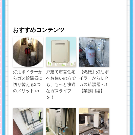
おすすめコンテンツ
灯油ボイラーか
戸建て市営住宅
【燃転】灯油ボ
らガス給湯器に
へお住いの方で
イラーからＬＰ
切り替える3つ
も、もっと快適
ガス給湯器へ！
のメリット+α
なガスライフ
【業務用編】
を！