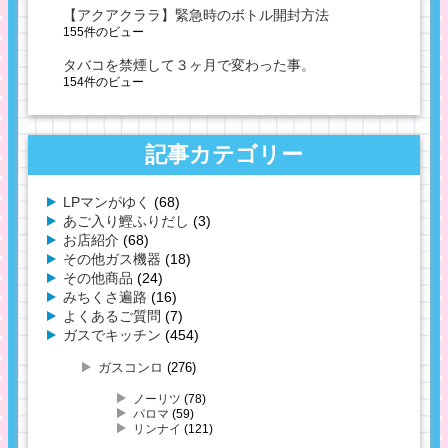
【アクアクララ】緊急時のボトル開封方法
155件のビュー
タバコを禁煙して３ヶ月で変わった事。
154件のビュー
記事カテゴリー
LPマンがゆく
(68)
あご入り鰹ふりだし
(3)
お店紹介
(68)
その他ガス機器
(18)
その他商品
(24)
みちくさ遍路
(16)
よくあるご質問
(7)
ガスでキッチン
(454)
ガスコンロ
(276)
ノーリツ
(78)
パロマ
(59)
リンナイ
(121)