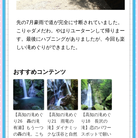
先の7月豪雨で道が完全に寸断されていました。
こりゃダメだわ。やはりユーターンして帰りまー
す。最後にハプニングがありましたが、今回も楽
しい滝めぐりができました。
おすすめコンテンツ
【高知の滝めぐ
【高知の滝めぐ
【高知の滝めぐ
り26 轟の滝
り21 雨竜の
り18 長沢の
有瀬】もう一つ
滝】ダイナミッ
滝】恋のパワー
の轟の滝。こち
クな渓谷と自然
スポットで願い