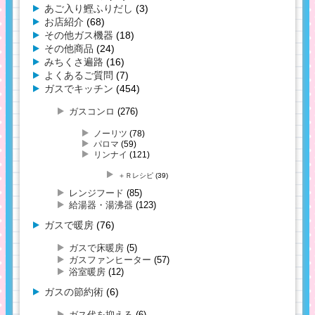
あご入り鰹ふりだし
(3)
お店紹介
(68)
その他ガス機器
(18)
その他商品
(24)
みちくさ遍路
(16)
よくあるご質問
(7)
ガスでキッチン
(454)
ガスコンロ
(276)
ノーリツ
(78)
パロマ
(59)
リンナイ
(121)
＋Ｒレシピ
(39)
レンジフード
(85)
給湯器・湯沸器
(123)
ガスで暖房
(76)
ガスで床暖房
(5)
ガスファンヒーター
(57)
浴室暖房
(12)
ガスの節約術
(6)
ガス代を抑える
(6)