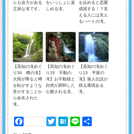
らも迫力がある
をいっしょに楽
を込めると恋愛
立派な滝です。
しめる滝。
成就する！？見
える人には見え
るハートの滝。
【高知の滝めぐ
【高知の滝めぐ
【高知の滝めぐ
り34 樽の滝】
り19 不動の
り13 平家の
大雨が降ると樽
滝】お不動様と
滝】落人伝説が
を転がすような
自然が調和した
残る風情ある
音がすることか
心癒される滝。
滝。
ら命名された
滝。
Facebook
Twitter
Hatena
Line
共
有