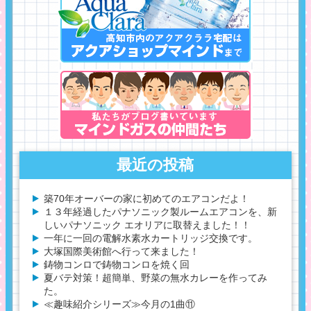
最近の投稿
築70年オーバーの家に初めてのエアコンだよ！
１３年経過したパナソニック製ルームエアコンを、新
しいパナソニック エオリアに取替えました！！
一年に一回の電解水素水カートリッジ交換です。
大塚国際美術館へ行って来ました！
鋳物コンロで鋳物コンロを焼く回
夏バテ対策！超簡単、野菜の無水カレーを作ってみ
た。
≪趣味紹介シリーズ≫今月の1曲⑪