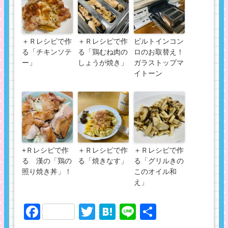
＋Ｒレシピで作
＋Ｒレシピで作
ビルトインコン
る「チキンソテ
る「鶏むね肉の
ロのお取替え！
ー」
しょうが焼き」
ガラストップマ
イトーン
+Ｒレシピで作
＋Ｒレシピで作
＋Ｒレシピで作
る 漢の「鶏の
る「焼きなす」
る「グリルきの
照り焼き丼」！
このオイル和
え」
Facebook
Twitter
Hatena
Line
共
有