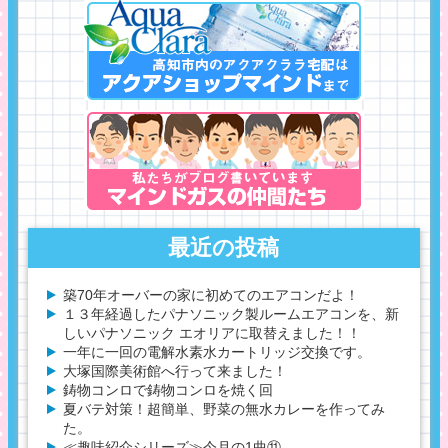
最近の投稿
築70年オーバーの家に初めてのエアコンだよ！
１３年経過したパナソニック製ルームエアコンを、新
しいパナソニック エオリアに取替えました！！
一年に一回の電解水素水カートリッジ交換です。
大塚国際美術館へ行って来ました！
鋳物コンロで鋳物コンロを焼く回
夏バテ対策！超簡単、野菜の無水カレーを作ってみ
た。
≪趣味紹介シリーズ≫今月の1曲⑪