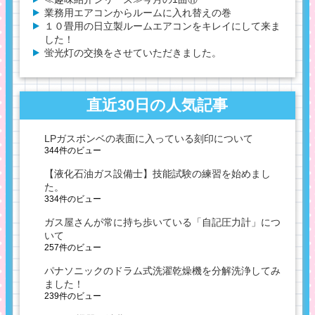
業務用エアコンからルームに入れ替えの巻
１０畳用の日立製ルームエアコンをキレイにして来ま
した！
蛍光灯の交換をさせていただきました。
直近30日の人気記事
LPガスボンベの表面に入っている刻印について
344件のビュー
【液化石油ガス設備士】技能試験の練習を始めまし
た。
334件のビュー
ガス屋さんが常に持ち歩いている「自記圧力計」につ
いて
257件のビュー
パナソニックのドラム式洗濯乾燥機を分解洗浄してみ
ました！
239件のビュー