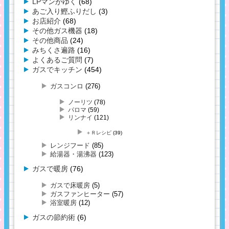
LPマンがゆく
(68)
あご入り鰹ふりだし
(3)
お店紹介
(68)
その他ガス機器
(18)
その他商品
(24)
みちくさ遍路
(16)
よくあるご質問
(7)
ガスでキッチン
(454)
ガスコンロ
(276)
ノーリツ
(78)
パロマ
(59)
リンナイ
(121)
＋Ｒレシピ
(39)
レンジフード
(85)
給湯器・湯沸器
(123)
ガスで暖房
(76)
ガスで床暖房
(5)
ガスファンヒーター
(57)
浴室暖房
(12)
ガスの節約術
(6)