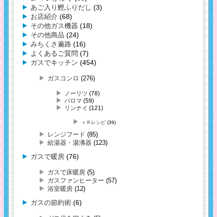
あご入り鰹ふりだし
(3)
お店紹介
(68)
その他ガス機器
(18)
その他商品
(24)
みちくさ遍路
(16)
よくあるご質問
(7)
ガスでキッチン
(454)
ガスコンロ
(276)
ノーリツ
(78)
パロマ
(59)
リンナイ
(121)
＋Ｒレシピ
(39)
レンジフード
(85)
給湯器・湯沸器
(123)
ガスで暖房
(76)
ガスで床暖房
(5)
ガスファンヒーター
(57)
浴室暖房
(12)
ガスの節約術
(6)