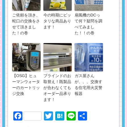
ご依頼を頂き、
今の時期にピッ
扇風機のDCっ
蛇口の交換をさ
タリな商品あり
て何？疑問を調
せて頂きまし
ます！
べてみまし
た！の巻
た！！の巻
【OSG】ヒュ
ブラインドのお
ガス屋さん
ーマンウォータ
取替え！既製品
が、、、交換す
ーのカートリッ
が合わなくても
る住宅用火災警
ジ交換
オーダー品承り
報器
ます！
Facebook
Twitter
Hatena
Line
共
有