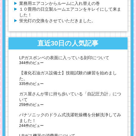
業務用エアコンからルームに入れ替えの巻
１０畳用の日立製ルームエアコンをキレイにして来ま
した！
蛍光灯の交換をさせていただきました。
直近30日の人気記事
LPガスボンベの表面に入っている刻印について
344件のビュー
【液化石油ガス設備士】技能試験の練習を始めまし
た。
335件のビュー
ガス屋さんが常に持ち歩いている「自記圧力計」につ
いて
259件のビュー
パナソニックのドラム式洗濯乾燥機を分解洗浄してみ
ました！
244件のビュー
LPガス機器の消費量について