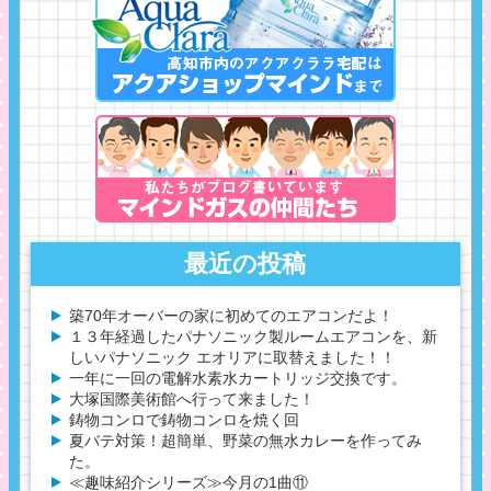
最近の投稿
築70年オーバーの家に初めてのエアコンだよ！
１３年経過したパナソニック製ルームエアコンを、新
しいパナソニック エオリアに取替えました！！
一年に一回の電解水素水カートリッジ交換です。
大塚国際美術館へ行って来ました！
鋳物コンロで鋳物コンロを焼く回
夏バテ対策！超簡単、野菜の無水カレーを作ってみ
た。
≪趣味紹介シリーズ≫今月の1曲⑪