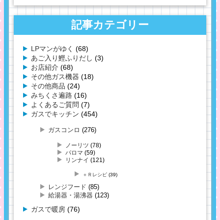
記事カテゴリー
LPマンがゆく
(68)
あご入り鰹ふりだし
(3)
お店紹介
(68)
その他ガス機器
(18)
その他商品
(24)
みちくさ遍路
(16)
よくあるご質問
(7)
ガスでキッチン
(454)
ガスコンロ
(276)
ノーリツ
(78)
パロマ
(59)
リンナイ
(121)
＋Ｒレシピ
(39)
レンジフード
(85)
給湯器・湯沸器
(123)
ガスで暖房
(76)