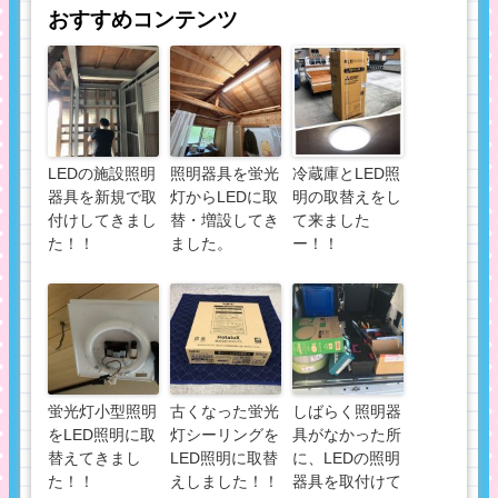
おすすめコンテンツ
LEDの施設照明
照明器具を蛍光
冷蔵庫とLED照
器具を新規で取
灯からLEDに取
明の取替えをし
付けしてきまし
替・増設してき
て来ました
た！！
ました。
ー！！
蛍光灯小型照明
古くなった蛍光
しばらく照明器
をLED照明に取
灯シーリングを
具がなかった所
替えてきまし
LED照明に取替
に、LEDの照明
た！！
えしました！！
器具を取付けて