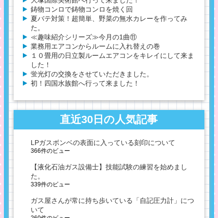
大塚国際美術館へ行って来ました！
鋳物コンロで鋳物コンロを焼く回
夏バテ対策！超簡単、野菜の無水カレーを作ってみ
た。
≪趣味紹介シリーズ≫今月の1曲⑪
業務用エアコンからルームに入れ替えの巻
１０畳用の日立製ルームエアコンをキレイにして来ま
した！
蛍光灯の交換をさせていただきました。
初！四国水族館へ行って来ました！
直近30日の人気記事
LPガスボンベの表面に入っている刻印について
366件のビュー
【液化石油ガス設備士】技能試験の練習を始めまし
た。
339件のビュー
ガス屋さんが常に持ち歩いている「自記圧力計」につ
いて