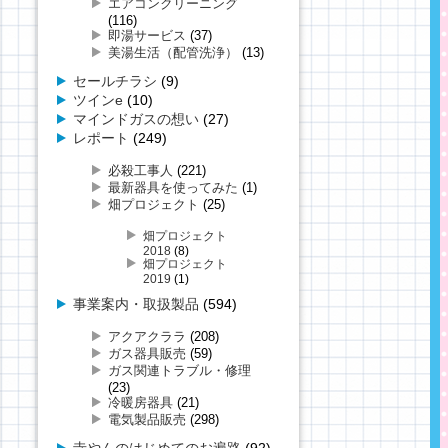
エアコンクリーニング
(116)
即湯サービス
(37)
美湯生活（配管洗浄）
(13)
セールチラシ
(9)
ツインe
(10)
マインドガスの想い
(27)
レポート
(249)
必殺工事人
(221)
最新器具を使ってみた
(1)
畑プロジェクト
(25)
畑プロジェクト
2018
(8)
畑プロジェクト
2019
(1)
事業案内・取扱製品
(594)
アクアクララ
(208)
ガス器具販売
(59)
ガス関連トラブル・修理
(23)
冷暖房器具
(21)
電気製品販売
(298)
寺やんのはじめてのお遍路
(92)