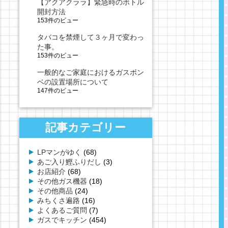
【アクアクララ】緊急時のボトル
開封方法
153件のビュー
タバコを禁煙して３ヶ月で変わっ
た事。
153件のビュー
一般的なご家庭におけるガスボン
ベの設置場所について
147件のビュー
記事カテゴリー
LPマンがゆく
(68)
あご入り鰹ふりだし
(3)
お店紹介
(68)
その他ガス機器
(18)
その他商品
(24)
みちくさ遍路
(16)
よくあるご質問
(7)
ガスでキッチン
(454)