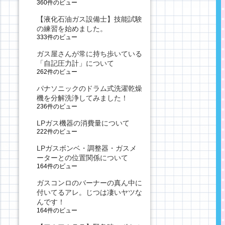
360件のビュー
【液化石油ガス設備士】技能試験
の練習を始めました。
333件のビュー
ガス屋さんが常に持ち歩いている
「自記圧力計」について
262件のビュー
パナソニックのドラム式洗濯乾燥
機を分解洗浄してみました！
236件のビュー
LPガス機器の消費量について
222件のビュー
LPガスボンベ・調整器・ガスメ
ーターとの位置関係について
164件のビュー
ガスコンロのバーナーの真ん中に
付いてるアレ。じつは凄いヤツな
んです！
164件のビュー