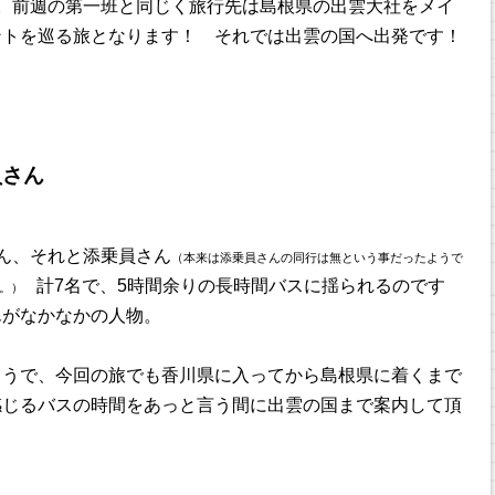
。前週の第一班と同じく旅行先は島根県の出雲大社をメイ
ントを巡る旅となります！ それでは出雲の国へ出発です！
員さん
ん、それと添乗員さん
（本来は添乗員さんの同行は無という事だったようで
計7名で、5時間余りの長時間バスに揺られるのです
。）
んがなかなかの人物。
ようで、今回の旅でも香川県に入ってから島根県に着くまで
感じるバスの時間をあっと言う間に出雲の国まで案内して頂