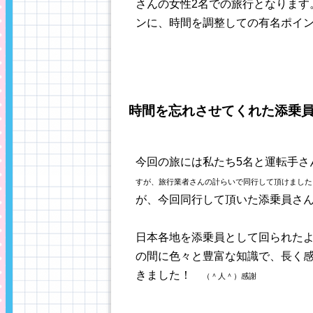
さんの女性2名での旅行となります
ンに、時間を調整しての有名ポイ
時間を忘れさせてくれた添乗
今回の旅には私たち5名と運転手さ
すが、旅行業者さんの計らいで同行して頂けました
が、今回同行して頂いた添乗員さ
日本各地を添乗員として回られた
の間に色々と豊富な知識で、長く
きました！
（＾人＾）感謝