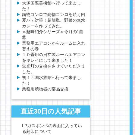
大塚国際美術館へ行って来まし
た！
鋳物コンロで鋳物コンロを焼く回
夏バテ対策！超簡単、野菜の無水
カレーを作ってみた。
≪趣味紹介シリーズ≫今月の1曲
⑪
業務用エアコンからルームに入れ
替えの巻
１０畳用の日立製ルームエアコン
をキレイにして来ました！
蛍光灯の交換をさせていただきま
した。
初！四国水族館へ行って来まし
た！
業務用焼物器の部品交換
直近30日の人気記事
LPガスボンベの表面に入ってい
る刻印について