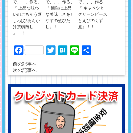
で、、、作る、
で、、、作る、
で、、、作る、
『 上品な味わ
『 簡単に上品
『 キャベツと
いのごちそう蒸
な美味しさを♪
グリーンピース
し♪えびあんか
なすの煮びた
とえびのくず
け茶碗蒸し
し』！！
煮』！！
』！！
Facebook
Twitter
Hatena
Line
共
有
前の記事へ
次の記事へ