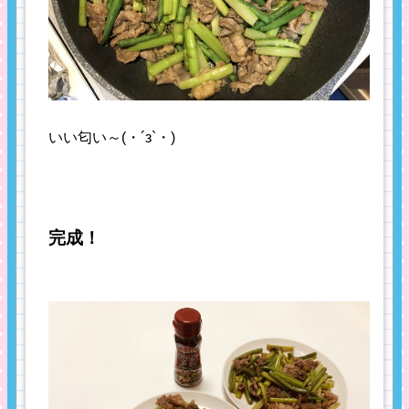
いい匂い～(・´з`・)
完成！