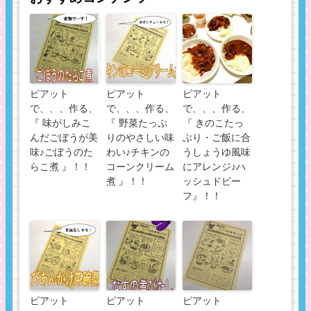
ピアット
ピアット
ピアット
で、、、作る、
で、、、作る、
で、、、作る、
『 味がしみこ
『 野菜たっぷ
『 きのこたっ
んだごぼうが美
りのやさしい味
ぷり・ご飯に合
味♪ごぼうのた
わい♪チキンの
うしょうゆ風味
らこ煮 』！！
コーンクリーム
にアレンジ♪ハ
煮 』！！
ッシュドビー
フ』！！
ピアット
ピアット
ピアット