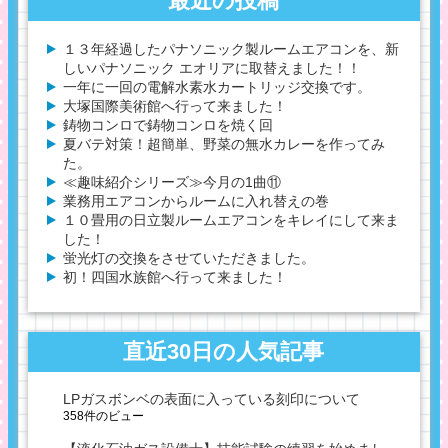
最近の投稿
１３年経過したパナソニック製ルームエアコンを、新
しいパナソニック エオリアに取替えました！！
一年に一回の電解水素水カートリッジ交換です。
大塚国際美術館へ行って来ました！
鋳物コンロで鋳物コンロを焼く回
夏バテ対策！超簡単、野菜の無水カレーを作ってみ
た。
≪趣味紹介シリーズ≫今月の1曲⑪
業務用エアコンからルームに入れ替えの巻
１０畳用の日立製ルームエアコンをキレイにして来ま
した！
蛍光灯の交換をさせていただきました。
初！四国水族館へ行って来ました！
直近30日の人気記事
LPガスボンベの表面に入っている刻印について
358件のビュー