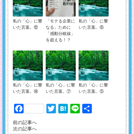
私の「心」に響
「モテる企業に
私の「心」に響
いた言葉。⑫
なる」ために
いた言葉。⑥
「感動分岐線」
を超える！？
私の「心」に響
私の「心」に響
私の「心」に響
いた言葉。⑭
いた言葉。⑦
いた言葉。⑤
Facebook
Twitter
Hatena
Line
共
有
前の記事へ
次の記事へ