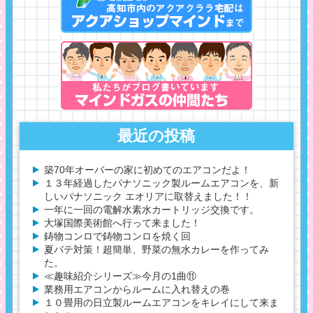
最近の投稿
築70年オーバーの家に初めてのエアコンだよ！
１３年経過したパナソニック製ルームエアコンを、新
しいパナソニック エオリアに取替えました！！
一年に一回の電解水素水カートリッジ交換です。
大塚国際美術館へ行って来ました！
鋳物コンロで鋳物コンロを焼く回
夏バテ対策！超簡単、野菜の無水カレーを作ってみ
た。
≪趣味紹介シリーズ≫今月の1曲⑪
業務用エアコンからルームに入れ替えの巻
１０畳用の日立製ルームエアコンをキレイにして来ま