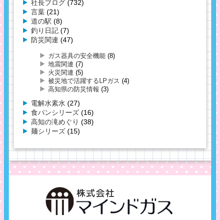
社長ブログ
(732)
言葉
(21)
道の駅
(8)
釣り日記
(7)
防災関連
(47)
ガス器具の安全機能
(8)
地震関連
(7)
火災関連
(5)
被災地で活躍するLPガス
(4)
高知県の防災情報
(3)
電解水素水
(27)
食パンシリーズ
(16)
高知の滝めぐり
(38)
麺シリーズ
(15)