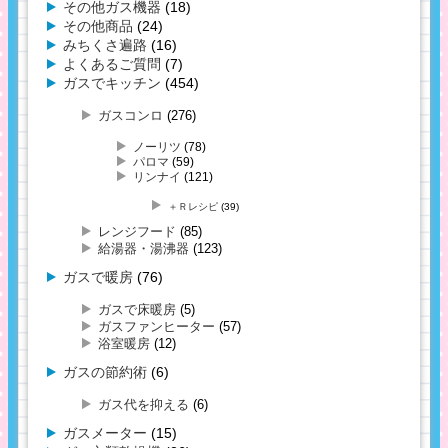
その他ガス機器
(18)
その他商品
(24)
みちくさ遍路
(16)
よくあるご質問
(7)
ガスでキッチン
(454)
ガスコンロ
(276)
ノーリツ
(78)
パロマ
(59)
リンナイ
(121)
＋Ｒレシピ
(39)
レンジフード
(85)
給湯器・湯沸器
(123)
ガスで暖房
(76)
ガスで床暖房
(5)
ガスファンヒーター
(57)
浴室暖房
(12)
ガスの節約術
(6)
ガス代を抑える
(6)
ガスメーター
(15)