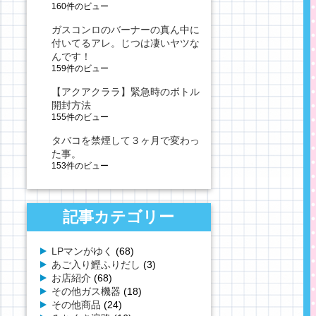
160件のビュー
ガスコンロのバーナーの真ん中に
付いてるアレ。じつは凄いヤツな
んです！
159件のビュー
【アクアクララ】緊急時のボトル
開封方法
155件のビュー
タバコを禁煙して３ヶ月で変わっ
た事。
153件のビュー
記事カテゴリー
LPマンがゆく
(68)
あご入り鰹ふりだし
(3)
お店紹介
(68)
その他ガス機器
(18)
その他商品
(24)