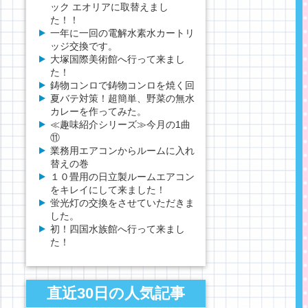
ック エオリアに取替えまし
た！！
一年に一回の電解水素水カートリ
ッジ交換です。
大塚国際美術館へ行って来まし
た！
鋳物コンロで鋳物コンロを焼く回
夏バテ対策！超簡単、野菜の無水
カレーを作ってみた。
≪趣味紹介シリーズ≫今月の1曲
⑪
業務用エアコンからルームに入れ
替えの巻
１０畳用の日立製ルームエアコン
をキレイにして来ました！
蛍光灯の交換をさせていただきま
した。
初！四国水族館へ行って来まし
た！
直近30日の人気記事