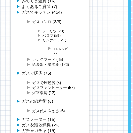
みちくさ遍路
(16)
よくあるご質問
(7)
ガスでキッチン
(454)
ガスコンロ
(276)
ノーリツ
(78)
パロマ
(59)
リンナイ
(121)
＋Ｒレシピ
(39)
レンジフード
(85)
給湯器・湯沸器
(123)
ガスで暖房
(76)
ガスで床暖房
(5)
ガスファンヒーター
(57)
浴室暖房
(12)
ガスの節約術
(6)
ガス代を抑える
(6)
ガスメーター
(15)
ガス衣類乾燥機
(26)
ガチャガチャ
(19)