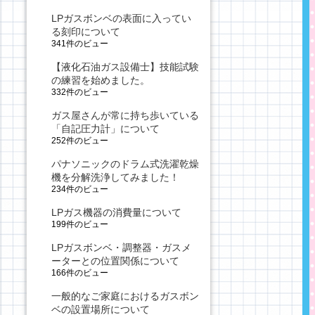
LPガスボンベの表面に入ってい
る刻印について
341件のビュー
【液化石油ガス設備士】技能試験
の練習を始めました。
332件のビュー
ガス屋さんが常に持ち歩いている
「自記圧力計」について
252件のビュー
パナソニックのドラム式洗濯乾燥
機を分解洗浄してみました！
234件のビュー
LPガス機器の消費量について
199件のビュー
LPガスボンベ・調整器・ガスメ
ーターとの位置関係について
166件のビュー
一般的なご家庭におけるガスボン
ベの設置場所について