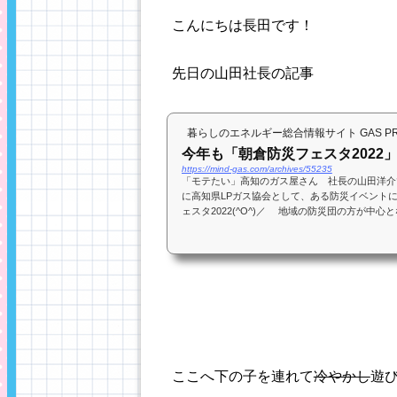
こんにちは長田です！
先日の山田社長の記事
暮らしのエネルギー総合情報サイト GAS PRES
今年も「朝倉防災フェスタ2022
https://mind-gas.com/archives/55235
「モテたい」高知のガス屋さん 社長の山田洋介です
に高知県LPガス協会として、ある防災イベント
ェスタ2022(^O^)／ 地域の防災団の方が中心
ここへ下の子を連れて
冷やかし
遊