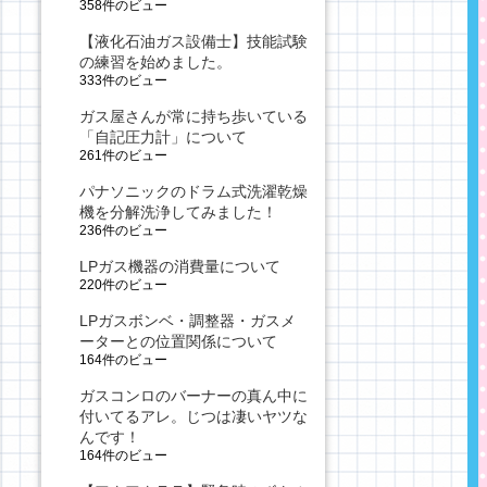
358件のビュー
【液化石油ガス設備士】技能試験
の練習を始めました。
333件のビュー
ガス屋さんが常に持ち歩いている
「自記圧力計」について
261件のビュー
パナソニックのドラム式洗濯乾燥
機を分解洗浄してみました！
236件のビュー
LPガス機器の消費量について
220件のビュー
LPガスボンベ・調整器・ガスメ
ーターとの位置関係について
164件のビュー
ガスコンロのバーナーの真ん中に
付いてるアレ。じつは凄いヤツな
んです！
164件のビュー