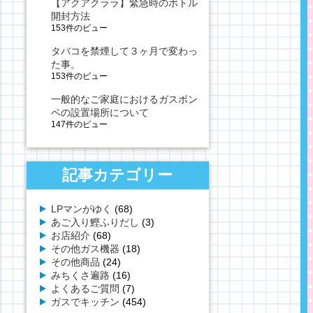
【アクアクララ】緊急時のボトル
開封方法
153件のビュー
タバコを禁煙して３ヶ月で変わっ
た事。
153件のビュー
一般的なご家庭におけるガスボン
ベの設置場所について
147件のビュー
記事カテゴリー
LPマンがゆく
(68)
あご入り鰹ふりだし
(3)
お店紹介
(68)
その他ガス機器
(18)
その他商品
(24)
みちくさ遍路
(16)
よくあるご質問
(7)
ガスでキッチン
(454)