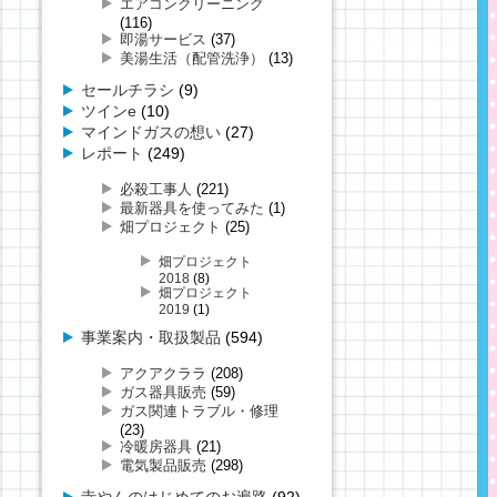
エアコンクリーニング
(116)
即湯サービス
(37)
美湯生活（配管洗浄）
(13)
セールチラシ
(9)
ツインe
(10)
マインドガスの想い
(27)
レポート
(249)
必殺工事人
(221)
最新器具を使ってみた
(1)
畑プロジェクト
(25)
畑プロジェクト
2018
(8)
畑プロジェクト
2019
(1)
事業案内・取扱製品
(594)
アクアクララ
(208)
ガス器具販売
(59)
ガス関連トラブル・修理
(23)
冷暖房器具
(21)
電気製品販売
(298)
寺やんのはじめてのお遍路
(92)