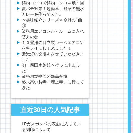
鋳物コンロで鋳物コンロを焼く回
夏バテ対策！超簡単、野菜の無水
カレーを作ってみた。
≪趣味紹介シリーズ≫今月の1曲
⑪
業務用エアコンからルームに入れ
替えの巻
１０畳用の日立製ルームエアコン
をキレイにして来ました！
蛍光灯の交換をさせていただきま
した。
初！四国水族館へ行って来まし
た！
業務用焼物器の部品交換
格式高いお寺「増上寺」に行って
きた。
直近30日の人気記事
LPガスボンベの表面に入ってい
る刻印について