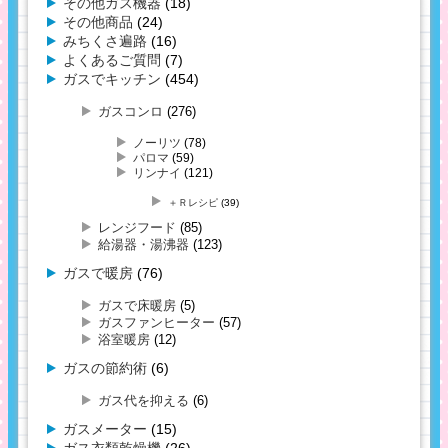
その他ガス機器
(18)
その他商品
(24)
みちくさ遍路
(16)
よくあるご質問
(7)
ガスでキッチン
(454)
ガスコンロ
(276)
ノーリツ
(78)
パロマ
(59)
リンナイ
(121)
＋Ｒレシピ
(39)
レンジフード
(85)
給湯器・湯沸器
(123)
ガスで暖房
(76)
ガスで床暖房
(5)
ガスファンヒーター
(57)
浴室暖房
(12)
ガスの節約術
(6)
ガス代を抑える
(6)
ガスメーター
(15)
ガス衣類乾燥機
(26)