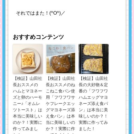
それではまた！(^O^)／
おすすめコンテンツ
【検証】山田社
【検証】山田社
【検証】山田社
長おススメの
長おススメのね
長の大好物＆定
ハムとマヨネー
こねこ食パン使
番の「フワフワ
ズと卵のハーモ
用「フワフワサ
ハムエッグマヨ
ニー♪「オムレ
ケフレークエッ
ネーズ添え食パ
ツトースト」は
グマヨネーズ添
ン」は本当に美
本当に美味しい
え食パン」は本
味しいのか？！
のか？！実際に
当に美味しいの
実際に作ってみ
作ってみまし
か？！実際に作
ました！