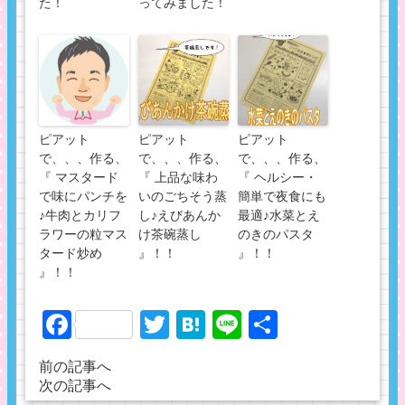
た！
ってみました！
ピアット
ピアット
ピアット
で、、、作る、
で、、、作る、
で、、、作る、
『 マスタード
『 上品な味わ
『 ヘルシー・
で味にパンチを
いのごちそう蒸
簡単で夜食にも
♪牛肉とカリフ
し♪えびあんか
最適♪水菜とえ
ラワーの粒マス
け茶碗蒸し
のきのパスタ
タード炒め
』！！
』！！
』！！
Facebook
Twitter
Hatena
Line
共
有
前の記事へ
次の記事へ