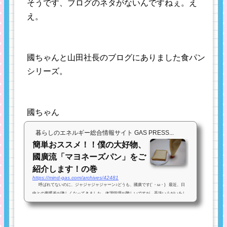
そうです、ブログのネタがないんですねぇ。え
え。
國ちゃんと山田社長のブログにありました食パン
シリーズ。
國ちゃん
暮らしのエネルギー総合情報サイト GAS PRESS...
簡単おススメ！！僕の大好物、
國廣流「マヨネーズパン」をご
紹介します！の巻
https://mind-gas.com/archives/42481
呼ばれてないのに、ジャジャジャジャーン♪どうも、國廣です(´・ω・) 最近、日
中との寒暖差が激しくなってきました。体調管理が難しいですが、手洗いうがいをし
っかりとして予防を行ないましょう(*^▽^*) &...