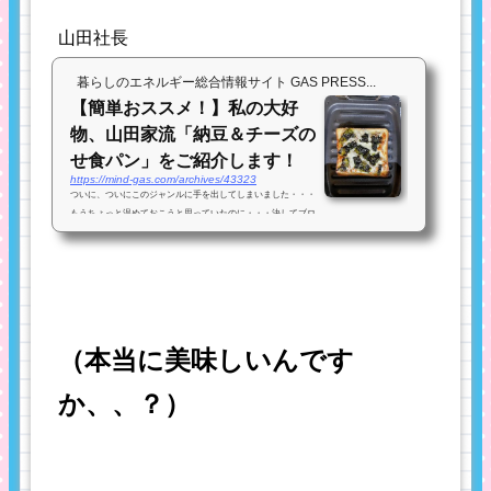
山田社長
暮らしのエネルギー総合情報サイト GAS PRESS...
【簡単おススメ！】私の大好
物、山田家流「納豆＆チーズの
せ食パン」をご紹介します！
https://mind-gas.com/archives/43323
ついに、ついにこのジャンルに手を出してしまいました・・・
もうちょっと温めておこうと思っていたのに・・・決してブロ
グのネタがないわけじゃないんです(^_^;) 「モテる企業」い
や、いや「モテてる企業」いや、いや「モテまくる企業」を目
指せ！...
（本当に美味しいんです
か、、？）