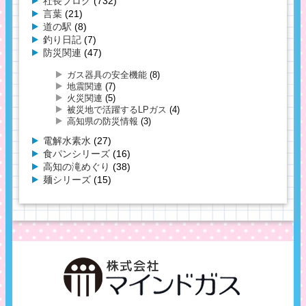
社長ブログ
(732)
言葉
(21)
道の駅
(8)
釣り日記
(7)
防災関連
(47)
ガス器具の安全機能
(8)
地震関連
(7)
火災関連
(5)
被災地で活躍するLPガス
(4)
高知県の防災情報
(3)
電解水素水
(27)
食パンシリーズ
(16)
高知の滝めぐり
(38)
麺シリーズ
(15)