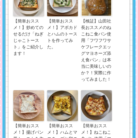
【簡単おスス
【簡単おスス
【検証】山田社
メ！】炒めての
メ！】アボカド
長おススメのね
せるだけ「ねぎ
とハムのトース
こねこ食パン使
じゃこトース
トを作ってみ
用「フワフワサ
ト」をご紹介し
た。
ケフレークエッ
ます！
グマヨネーズ添
え食パン」は本
当に美味しいの
か？！実際に作
ってみました！
【簡単おスス
【簡単おスス
【簡単おスス
メ！】揚げパン
メ！】ハムとマ
メ！】ねこねこ