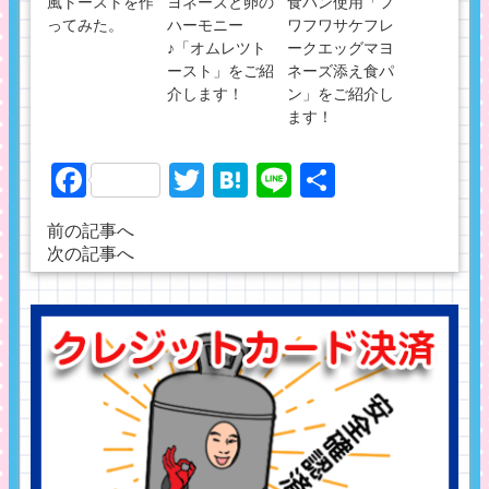
風トーストを作
ヨネーズと卵の
食パン使用「フ
ってみた。
ハーモニー
ワフワサケフレ
♪「オムレツト
ークエッグマヨ
ースト」をご紹
ネーズ添え食パ
介します！
ン」をご紹介し
ます！
Facebook
Twitter
Hatena
Line
共
有
前の記事へ
次の記事へ