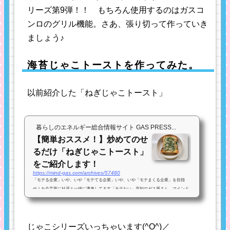
リーズ第9弾！！ もちろん使用するのはガスコ
ンロのグリル機能。さあ、張り切って作っていき
ましょう♪
海苔じゃこトーストを作ってみた。
以前紹介した「ねぎじゃこトースト」
暮らしのエネルギー総合情報サイト GAS PRESS...
【簡単おススメ！】炒めてのせ
るだけ「ねぎじゃこトースト」
をご紹介します！
https://mind-gas.com/archives/57480
「モテる企業」いや、いや「モテてる企業」いや、いや「モテまくる企業」を目指
せ！を合言葉に社員と一緒に邁進してます「モテたい」高知のガス屋さん マインド
ガスの山田洋介です。 ついに、ついにこのジャンルに手を出してしまいました・・・
もうちょっと温...
じゃこシリーズいっちゃいます(^O^)／