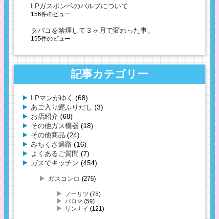
LPガスボンベのバルブについて
156件のビュー
タバコを禁煙して３ヶ月で変わった事。
155件のビュー
記事カテゴリー
LPマンがゆく
(68)
あご入り鰹ふりだし
(3)
お店紹介
(68)
その他ガス機器
(18)
その他商品
(24)
みちくさ遍路
(16)
よくあるご質問
(7)
ガスでキッチン
(454)
ガスコンロ
(276)
ノーリツ
(78)
パロマ
(59)
リンナイ
(121)