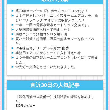
築70年オーバーの家に初めてのエアコンだよ！
１３年経過したパナソニック製ルームエアコンを、新
しいパナソニック エオリアに取替えました！！
一年に一回の電解水素水カートリッジ交換です。
大塚国際美術館へ行って来ました！
鋳物コンロで鋳物コンロを焼く回
夏バテ対策！超簡単、野菜の無水カレーを作ってみ
た。
≪趣味紹介シリーズ≫今月の1曲⑪
業務用エアコンからルームに入れ替えの巻
１０畳用の日立製ルームエアコンをキレイにして来ま
した！
蛍光灯の交換をさせていただきました。
直近30日の人気記事
【液化石油ガス設備士】技能試験の練習を始めまし
た。
330件のビュー