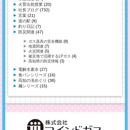
火育出前授業
(20)
社長ブログ
(732)
言葉
(21)
道の駅
(8)
釣り日記
(7)
防災関連
(47)
ガス器具の安全機能
(8)
地震関連
(7)
火災関連
(5)
被災地で活躍するLPガス
(4)
高知県の防災情報
(3)
電解水素水
(27)
食パンシリーズ
(16)
高知の滝めぐり
(38)
麺シリーズ
(15)