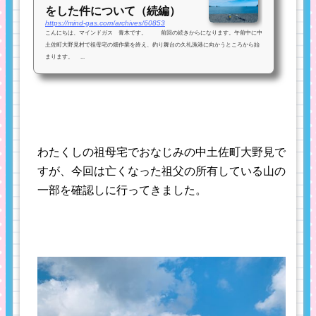
をした件について（続編）
https://mind-gas.com/archives/60853
こんにちは、マインドガス 青木です。 前回の続きからになります。午前中に中
土佐町大野見村で祖母宅の畑作業を終え、釣り舞台の久礼漁港に向かうところから始
まります。 ...
わたくしの祖母宅でおなじみの中土佐町大野見で
すが、今回は亡くなった祖父の所有している山の
一部を確認しに行ってきました。