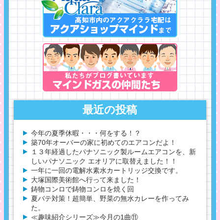
最近の投稿
今年の夏季休暇・・・何をする！？
築70年オーバーの家に初めてのエアコンだよ！
１３年経過したパナソニック製ルームエアコンを、新
しいパナソニック エオリアに取替えました！！
一年に一回の電解水素水カートリッジ交換です。
大塚国際美術館へ行って来ました！
鋳物コンロで鋳物コンロを焼く回
夏バテ対策！超簡単、野菜の無水カレーを作ってみ
た。
≪趣味紹介シリーズ≫今月の1曲⑪