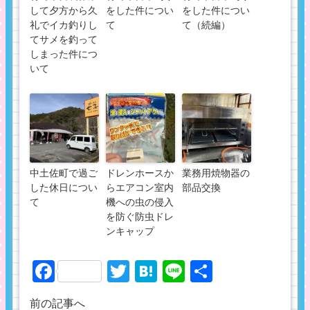
して夕方から久
をした件につい
をした件につい
礼でイカ釣りし
て
て（続編）
てサメを釣って
しまった件につ
いて
中土佐町で過ご
ドレンホースか
業務用焼物器の
した休日につい
らエアコン室内
部品交換
て
機への虫の侵入
を防ぐ防虫ドレ
ンキャップ
Facebook
Twitter
Hatena
Line
共
有
前の記事へ