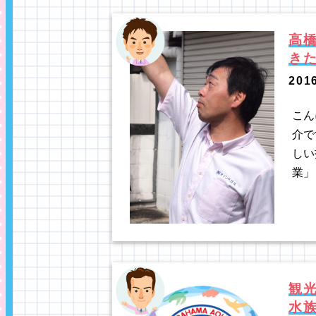
高
き
201
こん
介で
しい
業」
観
水