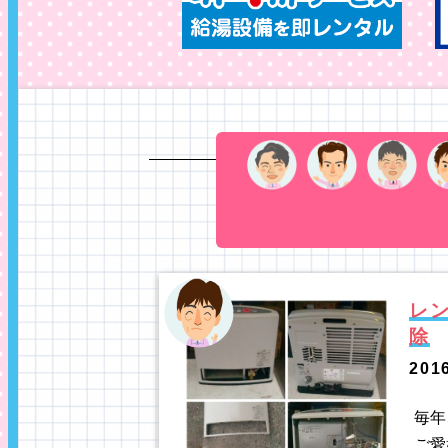
レ
除
201
毎年
ご愛