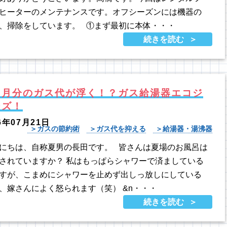
ヒーターのメンテナンスです。オフシーズンには機器の
、掃除をしています。 ①まず最初に本体・・・
続きを読む
ヶ月分のガス代が浮く！？ガス給湯器エコジ
ーズ！
6年07月21日
ガスの節約術
ガス代を抑える
給湯器・湯沸器
にちは、自称夏男の長田です。 皆さんは夏場のお風呂は
されていますか？ 私はもっぱらシャワーで済ましている
すが、こまめにシャワーを止めず出しっ放しにしている
、嫁さんによく怒られます（笑） &n・・・
続きを読む