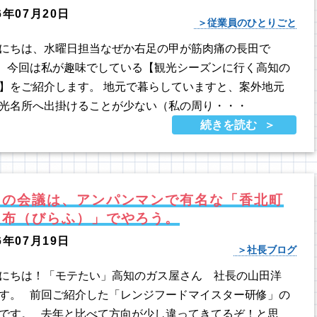
6年07月20日
従業員のひとりごと
にちは、水曜日担当なぜか右足の甲が筋肉痛の長田で
 今回は私が趣味でしている【観光シーズンに行く高知の
】をご紹介します。 地元で暮らしていますと、案外地元
光名所へ出掛けることが少ない（私の周り・・・
続きを読む
回の会議は、アンパンマンで有名な「香北町
良布（びらふ）」でやろう。
6年07月19日
社長ブログ
にちは！「モテたい」高知のガス屋さん 社長の山田洋
す。 前回ご紹介した「レンジフードマイスター研修」の
です。 去年と比べて方向が少し違ってきてるぞ！と思