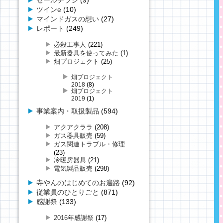
セールチラシ
(9)
ツインe
(10)
マインドガスの想い
(27)
レポート
(249)
必殺工事人
(221)
最新器具を使ってみた
(1)
畑プロジェクト
(25)
畑プロジェクト
2018
(8)
畑プロジェクト
2019
(1)
事業案内・取扱製品
(594)
アクアクララ
(208)
ガス器具販売
(59)
ガス関連トラブル・修理
(23)
冷暖房器具
(21)
電気製品販売
(298)
寺やんのはじめてのお遍路
(92)
従業員のひとりごと
(871)
感謝祭
(133)
2016年感謝祭
(17)