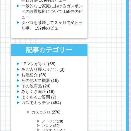
開封方法
159件のビュー
一般的なご家庭におけるガスボン
ベの設置場所について
158件のビ
ュー
タバコを禁煙して３ヶ月で変わっ
た事。
157件のビュー
記事カテゴリー
LPマンがゆく
(68)
あご入り鰹ふりだし
(3)
お店紹介
(68)
その他ガス機器
(18)
その他商品
(24)
みちくさ遍路
(16)
よくあるご質問
(7)
ガスでキッチン
(454)
ガスコンロ
(276)
ノーリツ
(78)
パロマ
(59)
リンナイ
(121)