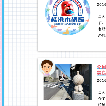
201
こん
す。
名所
の観
今
美
201
こん
介で
続編