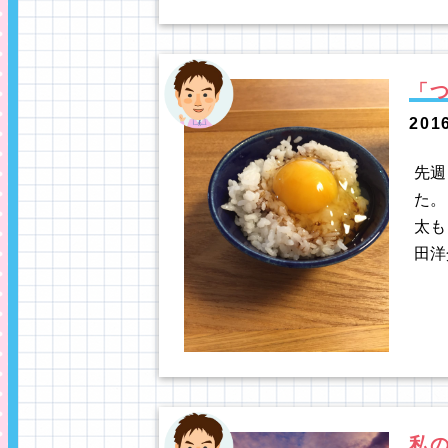
「
201
先週
た。
太も
田洋
私