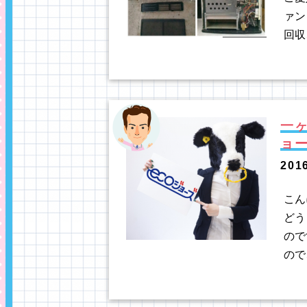
ァン
回収
一
ョ
201
こん
どう
ので
ので