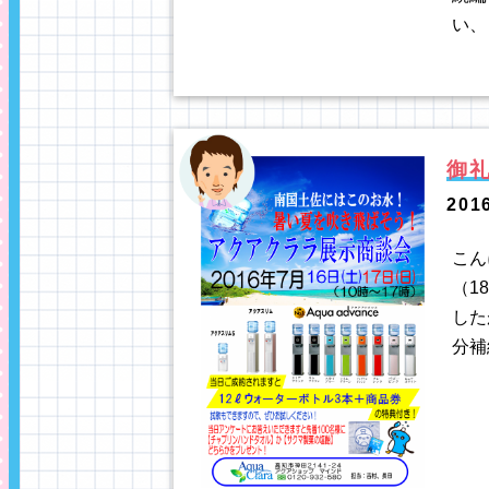
い、
御礼
201
こん
（1
した
分補