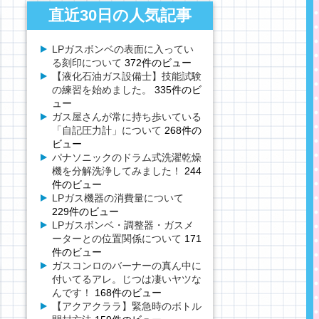
直近30日の人気記事
LPガスボンベの表面に入ってい
る刻印について
372件のビュー
【液化石油ガス設備士】技能試験
の練習を始めました。
335件のビ
ュー
ガス屋さんが常に持ち歩いている
「自記圧力計」について
268件の
ビュー
パナソニックのドラム式洗濯乾燥
機を分解洗浄してみました！
244
件のビュー
LPガス機器の消費量について
229件のビュー
LPガスボンベ・調整器・ガスメ
ーターとの位置関係について
171
件のビュー
ガスコンロのバーナーの真ん中に
付いてるアレ。じつは凄いヤツな
んです！
168件のビュー
【アクアクララ】緊急時のボトル