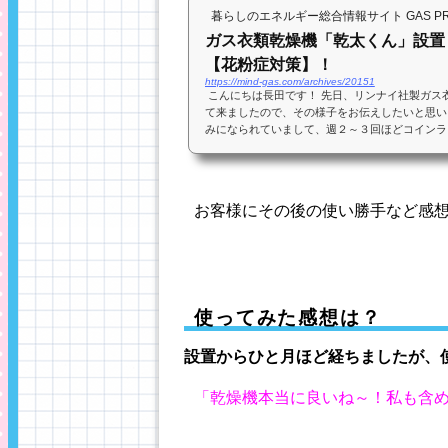
暮らしのエネルギー総合情報サイト GAS PRES
ガス衣類乾燥機「乾太くん」設置
【花粉症対策】！
https://mind-gas.com/archives/20151
こんにちは長田です！ 先日、リンナイ社製ガス
て来ましたので、その様子をお伝えしたいと思い
みになられていまして、週２～３回ほどコインラ
す。その手間や時...
お客様にその後の使い勝手など感
使ってみた感想は？
設置からひと月ほど経ちましたが、
「乾燥機本当に良いね～！私も含め