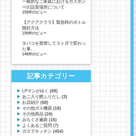
一般的なご家庭におけるガスボン
ベの設置場所について
159件のビュー
【アクアクララ】緊急時のボトル
開封方法
156件のビュー
タバコを禁煙して３ヶ月で変わっ
た事。
148件のビュー
記事カテゴリー
LPマンがゆく
(68)
あご入り鰹ふりだし
(3)
お店紹介
(68)
その他ガス機器
(18)
その他商品
(24)
みちくさ遍路
(16)
よくあるご質問
(7)
ガスでキッチン
(454)