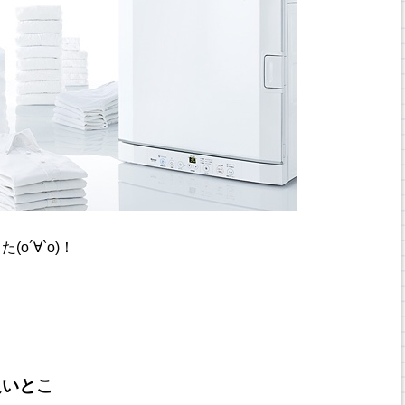
о´∀`о)！
良いとこ