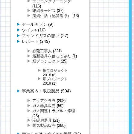
エアコンクリーニング
(116)
即湯サービス
(37)
美湯生活（配管洗浄）
(13)
セールチラシ
(9)
ツインe
(10)
マインドガスの想い
(27)
レポート
(249)
必殺工事人
(221)
最新器具を使ってみた
(1)
畑プロジェクト
(25)
畑プロジェクト
2018
(8)
畑プロジェクト
2019
(1)
事業案内・取扱製品
(594)
アクアクララ
(208)
ガス器具販売
(59)
ガス関連トラブル・修理
(23)
冷暖房器具
(21)
電気製品販売
(298)
寺やんのはじめてのお遍路
(92)