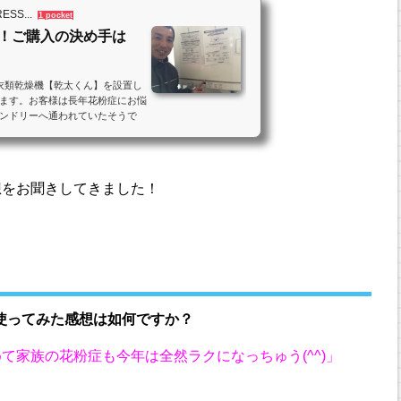
S...
1 pocket
！ご購入の決め手は
衣類乾燥機【乾太くん】を設置し
ます。お客様は長年花粉症にお悩
ンドリーへ通われていたそうで
想をお聞きしてきました！
使ってみた感想は如何ですか？
て家族の花粉症も今年は全然ラクになっちゅう(^^)」