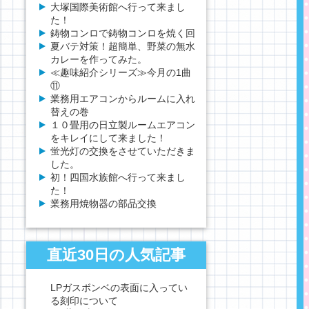
大塚国際美術館へ行って来まし
た！
鋳物コンロで鋳物コンロを焼く回
夏バテ対策！超簡単、野菜の無水
カレーを作ってみた。
≪趣味紹介シリーズ≫今月の1曲
⑪
業務用エアコンからルームに入れ
替えの巻
１０畳用の日立製ルームエアコン
をキレイにして来ました！
蛍光灯の交換をさせていただきま
した。
初！四国水族館へ行って来まし
た！
業務用焼物器の部品交換
直近30日の人気記事
LPガスボンベの表面に入ってい
る刻印について