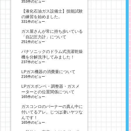
353件のビュー
【液化石油ガス設備士】技能試験
の練習を始めました。
331件のビュー
ガス屋さんが常に持ち歩いている
「自記圧力計」について
251件のビュー
パナソニックのドラム式洗濯乾燥
機を分解洗浄してみました！
237件のビュー
LPガス機器の消費量について
216件のビュー
LPガスボンベ・調整器・ガスメ
ーターとの位置関係について
165件のビュー
ガスコンロのバーナーの真ん中に
付いてるアレ。じつは凄いヤツな
んです！
165件のビュー