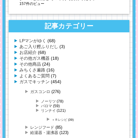
157件のビュー
記事カテゴリー
LPマンがゆく
(68)
あご入り鰹ふりだし
(3)
お店紹介
(68)
その他ガス機器
(18)
その他商品
(24)
みちくさ遍路
(16)
よくあるご質問
(7)
ガスでキッチン
(454)
ガスコンロ
(276)
ノーリツ
(78)
パロマ
(59)
リンナイ
(121)
＋Ｒレシピ
(39)
レンジフード
(85)
給湯器・湯沸器
(123)