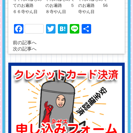
てのお遍路
のお遍路 ５
のお遍路 56
６６寺やん目
８寺やん目
寺やん目
Facebook
Twitter
Hatena
Line
共
有
前の記事へ
次の記事へ