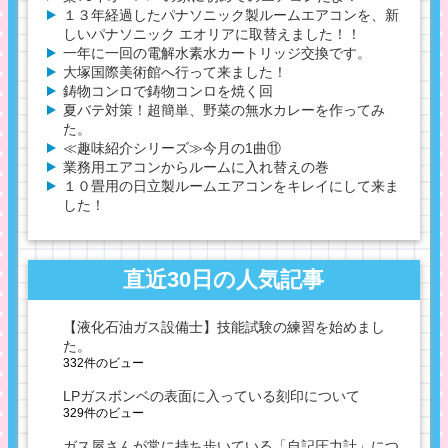
１３年経過したパナソニック製ルームエアコンを、新
しいパナソニック エオリアに取替えました！！
一年に一回の電解水素水カートリッジ交換です。
大塚国際美術館へ行って来ました！
鋳物コンロで鋳物コンロを焼く回
夏バテ対策！超簡単、野菜の無水カレーを作ってみ
た。
≪趣味紹介シリーズ≫今月の1曲⑪
業務用エアコンからルームに入れ替えの巻
１０畳用の日立製ルームエアコンをキレイにして来ま
した！
直近30日の人気記事
【液化石油ガス設備士】技能試験の練習を始めまし
た。
332件のビュー
LPガスボンベの表面に入っている刻印について
329件のビュー
ガス屋さんが常に持ち歩いている「自記圧力計」につ