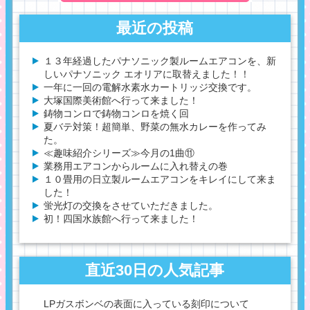
最近の投稿
１３年経過したパナソニック製ルームエアコンを、新
しいパナソニック エオリアに取替えました！！
一年に一回の電解水素水カートリッジ交換です。
大塚国際美術館へ行って来ました！
鋳物コンロで鋳物コンロを焼く回
夏バテ対策！超簡単、野菜の無水カレーを作ってみ
た。
≪趣味紹介シリーズ≫今月の1曲⑪
業務用エアコンからルームに入れ替えの巻
１０畳用の日立製ルームエアコンをキレイにして来ま
した！
蛍光灯の交換をさせていただきました。
初！四国水族館へ行って来ました！
直近30日の人気記事
LPガスボンベの表面に入っている刻印について