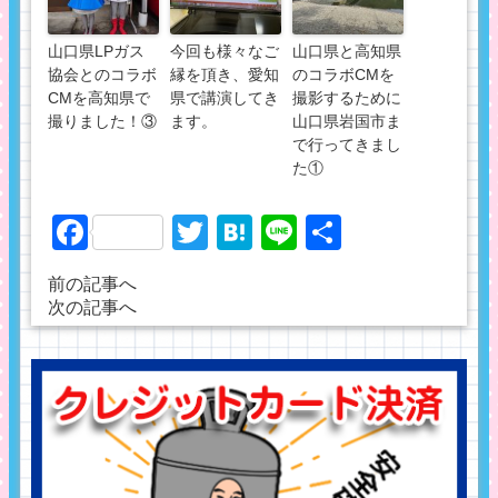
山口県LPガス
今回も様々なご
山口県と高知県
協会とのコラボ
縁を頂き、愛知
のコラボCMを
CMを高知県で
県で講演してき
撮影するために
撮りました！③
ます。
山口県岩国市ま
で行ってきまし
た①
Facebook
Twitter
Hatena
Line
共
有
前の記事へ
次の記事へ