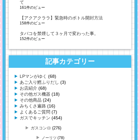
て
161件のビュー
【アクアクララ】緊急時のボトル開封方法
158件のビュー
タバコを禁煙して３ヶ月で変わった事。
152件のビュー
記事カテゴリー
LPマンがゆく
(68)
あご入り鰹ふりだし
(3)
お店紹介
(68)
その他ガス機器
(18)
その他商品
(24)
みちくさ遍路
(16)
よくあるご質問
(7)
ガスでキッチン
(454)
ガスコンロ
(276)
ノーリツ
(78)