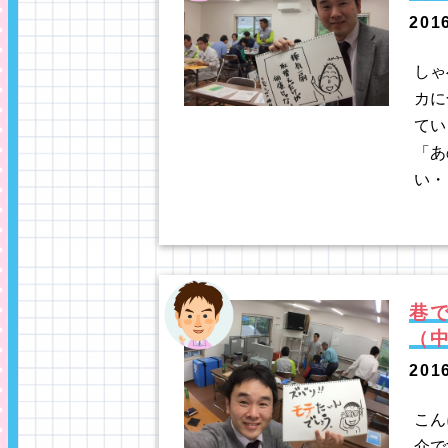
201
しゃ
カに
てい
「あ
い・
巷
（
201
こん
介で