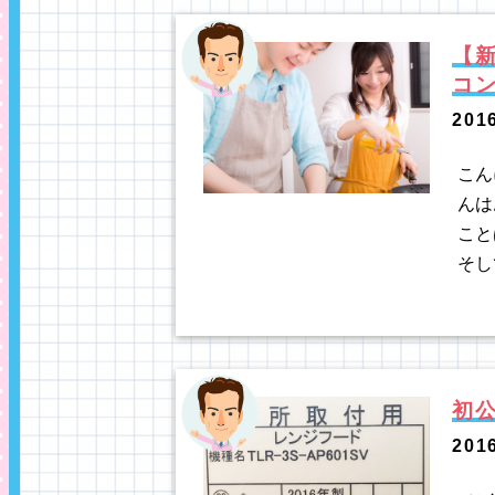
【
コ
201
こん
んは
こと
そし
初
201