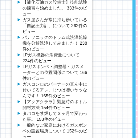
【液化石油ガス設備士】技能試験
の練習を始めました。
333件のビ
ュー
ガス屋さんが常に持ち歩いている
「自記圧力計」について
262件の
ビュー
パナソニックのドラム式洗濯乾燥
機を分解洗浄してみました！
238
件のビュー
LPガス機器の消費量について
224件のビュー
LPガスボンベ・調整器・ガスメ
ーターとの位置関係について
166
件のビュー
ガスコンロのバーナーの真ん中に
付いてるアレ。じつは凄いヤツな
んです！
165件のビュー
【アクアクララ】緊急時のボトル
開封方法
154件のビュー
タバコを禁煙して３ヶ月で変わっ
た事。
153件のビュー
一般的なご家庭におけるガスボン
ベの設置場所について
152件のビ
ュー