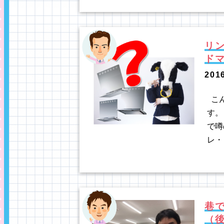
リ
ド
201
こん
す。
で噂
レ・
巷
（