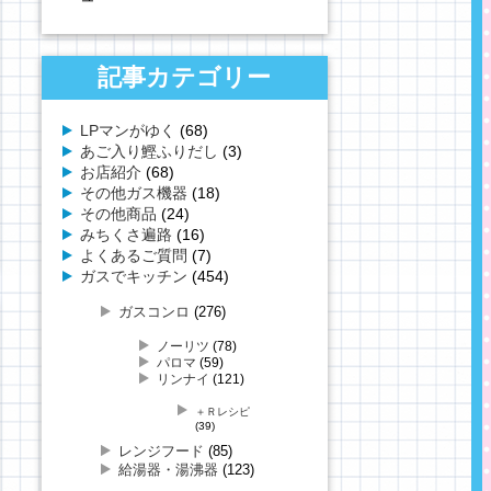
記事カテゴリー
LPマンがゆく
(68)
あご入り鰹ふりだし
(3)
お店紹介
(68)
その他ガス機器
(18)
その他商品
(24)
みちくさ遍路
(16)
よくあるご質問
(7)
ガスでキッチン
(454)
ガスコンロ
(276)
ノーリツ
(78)
パロマ
(59)
リンナイ
(121)
＋Ｒレシピ
(39)
レンジフード
(85)
給湯器・湯沸器
(123)