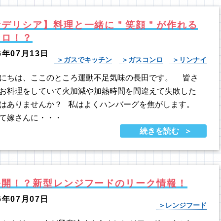
新デリシア】料理と一緒に＂笑顔＂が作れる
ンロ！？
6年07月13日
ガスでキッチン
ガスコンロ
リンナイ
にちは、ここのところ運動不足気味の長田です。 皆さ
お料理をしていて火加減や加熱時間を間違えて失敗した
はありませんか？ 私はよくハンバーグを焦がします。
て嫁さんに・・・
続きを読む
公開！？新型レンジフードのリーク情報！
6年07月07日
レンジフード