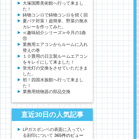
大塚国際美術館へ行って来まし
た！
鋳物コンロで鋳物コンロを焼く回
夏バテ対策！超簡単、野菜の無水
カレーを作ってみた。
≪趣味紹介シリーズ≫今月の1曲
⑪
業務用エアコンからルームに入れ
替えの巻
１０畳用の日立製ルームエアコン
をキレイにして来ました！
蛍光灯の交換をさせていただきま
した。
初！四国水族館へ行って来まし
た！
業務用焼物器の部品交換
直近30日の人気記事
LPガスボンベの表面に入ってい
る刻印について
365件のビュー