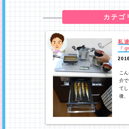
カテゴ
私
「
201
こん
介で
てし
後、