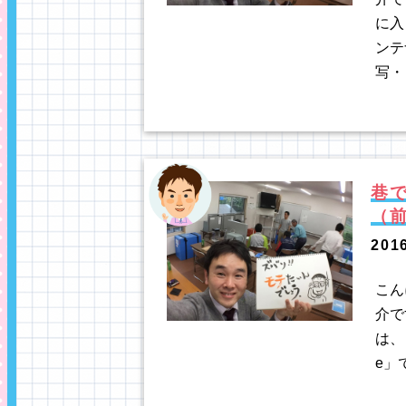
に入
ンテ
写・
巷
（
201
こん
介で
は、
e」