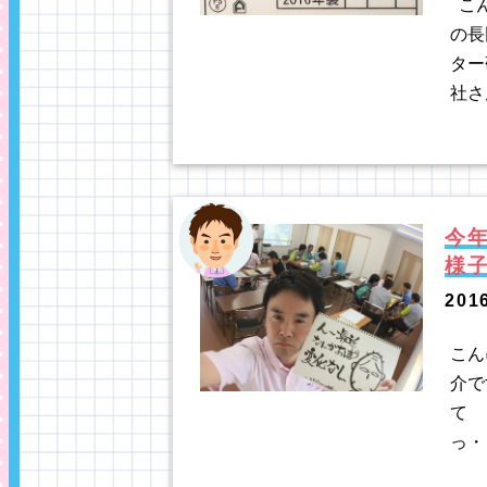
こん
の長
ター
社さ
今
様
201
こん
介で
て 
っ・