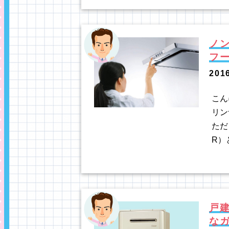
ノ
フー
201
こん
リン
ただ
R）
戸
な