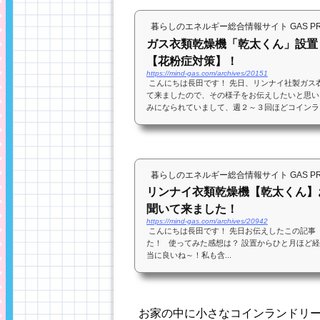
暮らしのエネルギー総合情報サイト GAS PRES
ガス衣類乾燥機「乾太くん」設置
【花粉症対策】！
https://mind-gas.com/archives/20151
こんにちは長田です！ 先日、リンナイ社製ガス
て来ましたので、その様子をお伝えしたいと思い
みになられていまして、週２～３回ほどコインラ
す。その手間や時...
暮らしのエネルギー総合情報サイト GAS PRES
リンナイ衣類乾燥機【乾太くん】
聞いて来ました！
https://mind-gas.com/archives/20942
こんにちは長田です！ 先日お伝えしたこの記事
た！ 使ってみた感想は？ 設置からひと月ほど
当に良いね～！私も含...
お家の中に小さなコインランドリ