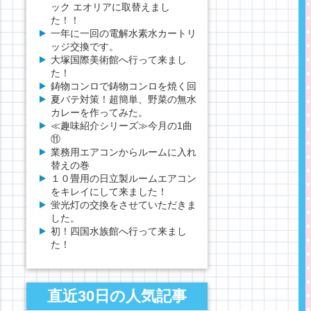
ック エオリアに取替えまし
た！！
一年に一回の電解水素水カートリ
ッジ交換です。
大塚国際美術館へ行って来まし
た！
鋳物コンロで鋳物コンロを焼く回
夏バテ対策！超簡単、野菜の無水
カレーを作ってみた。
≪趣味紹介シリーズ≫今月の1曲
⑪
業務用エアコンからルームに入れ
替えの巻
１０畳用の日立製ルームエアコン
をキレイにして来ました！
蛍光灯の交換をさせていただきま
した。
初！四国水族館へ行って来まし
た！
直近30日の人気記事