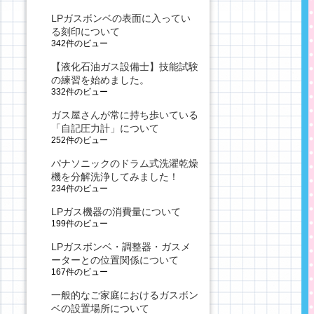
LPガスボンベの表面に入ってい
る刻印について
342件のビュー
【液化石油ガス設備士】技能試験
の練習を始めました。
332件のビュー
ガス屋さんが常に持ち歩いている
「自記圧力計」について
252件のビュー
パナソニックのドラム式洗濯乾燥
機を分解洗浄してみました！
234件のビュー
LPガス機器の消費量について
199件のビュー
LPガスボンベ・調整器・ガスメ
ーターとの位置関係について
167件のビュー
一般的なご家庭におけるガスボン
ベの設置場所について