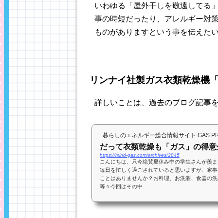
いわゆる「屋外干しを敬遠してる
事の時短だったり、アレルギー対
ものがありますという事を伝えたい
リンナイ社製ガス衣類乾燥機
詳しいことは、過去のブログ記事
暮らしのエネルギー総合情報サイト GAS PRES
だって衣類乾燥も「ガス」の得意
https://mind-gas.com/archives/2845
こんにちは、只今絶賛夏休み中の学生さんが羨ま
毎日を忙しく過ごされていると思いますが、家事
ことはありませんか？お料理、お洗濯、食器の洗
等々今回はその中...