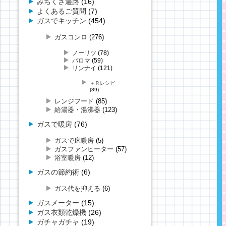
みちくさ遍路
(16)
よくあるご質問
(7)
ガスでキッチン
(454)
ガスコンロ
(276)
ノーリツ
(78)
パロマ
(59)
リンナイ
(121)
＋Ｒレシピ
(39)
レンジフード
(85)
給湯器・湯沸器
(123)
ガスで暖房
(76)
ガスで床暖房
(5)
ガスファンヒーター
(57)
浴室暖房
(12)
ガスの節約術
(6)
ガス代を抑える
(6)
ガスメーター
(15)
ガス衣類乾燥機
(26)
ガチャガチャ
(19)