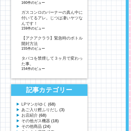
160件のビュー
ガスコンロのバーナーの真ん中に
付いてるアレ。じつは凄いヤツな
んです！
159件のビュー
【アクアクララ】緊急時のボトル
開封方法
155件のビュー
タバコを禁煙して３ヶ月で変わっ
た事。
154件のビュー
記事カテゴリー
LPマンがゆく
(68)
あご入り鰹ふりだし
(3)
お店紹介
(68)
その他ガス機器
(18)
その他商品
(24)